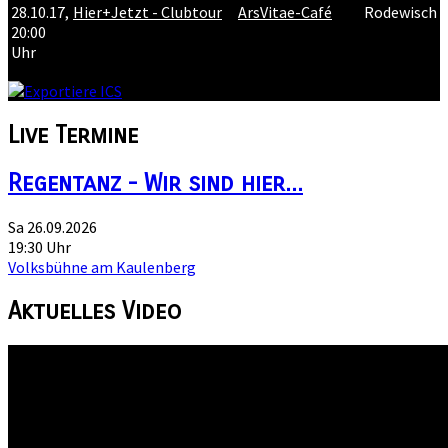
28.10.17
,
Hier+Jetzt - Clubtour
ArsVitae-Café
Rodewisch
20:00
Uhr
Live
Termine
Regentanz - Wir sind hier...
Sa 26.09.2026
19:30 Uhr
Volksbühne am Kaulenberg
Aktuelles
Video