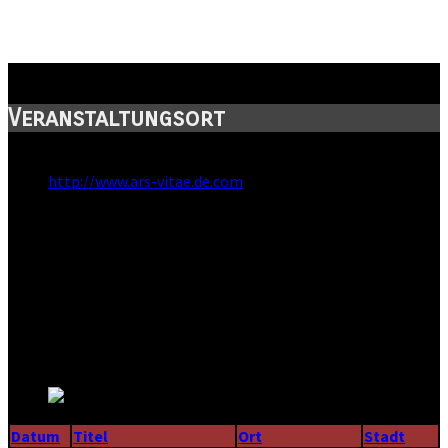
ArsVitae-Café
Veranstaltungsort
Webseite:
http://www.ars-vitae.de.com
Straße:
Straße der Jugend 30
Postleitzahl:
08228
Stadt:
Rodewisch
Kanton:
Sachsen
Land:
Datum
Titel
Ort
Stadt