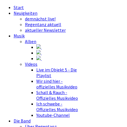
Start
Neuigkeiten
demnächst live!
Regentanz aktuell
aktueller Newsletter
Musik
Alben
Videos
Live im Objekt 5 - Die
Playlist
Wir sind hier -
offizielles Musikvideo
Schall & Rauch -
Offizielles Musikvideo
Ich schwebe -
Offizielles Musikvideo
Youtube-Channel
Die Band
Über Regentanz