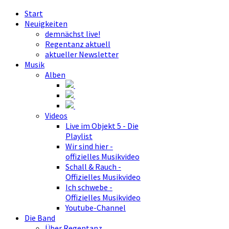
Start
Neuigkeiten
demnächst live!
Regentanz aktuell
aktueller Newsletter
Musik
Alben
Videos
Live im Objekt 5 - Die
Playlist
Wir sind hier -
offizielles Musikvideo
Schall & Rauch -
Offizielles Musikvideo
Ich schwebe -
Offizielles Musikvideo
Youtube-Channel
Die Band
Über Regentanz