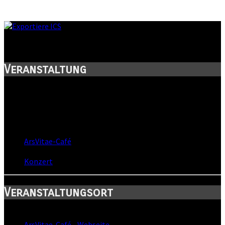
Hier+Jetzt - Clubtour
Veranstaltung
Titel:
Hier+Jetzt - Clubtour
Wann:
Sa, 28. Oktober 2017
,
20:00 Uhr
Wo:
ArsVitae-Café
- Rodewisch, Sachsen
Kategorie:
Konzert
Veranstaltungsort
Standort:
ArsVitae-Café
-
Webseite