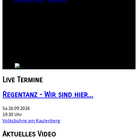
Straße:
Straße der Jugend 30
Postleitzahl:
08228
Stadt:
Rodewisch
Kanton:
Sachsen
Land:
Live
Termine
Regentanz - Wir sind hier...
Sa 26.09.2026
19:30 Uhr
Volksbühne am Kaulenberg
Aktuelles
Video