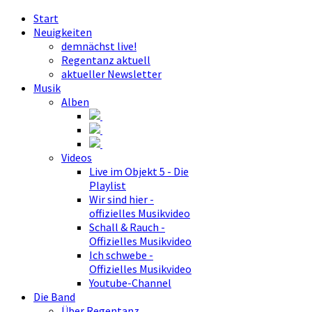
Start
Neuigkeiten
demnächst live!
Regentanz aktuell
aktueller Newsletter
Musik
Alben
Videos
Live im Objekt 5 - Die
Playlist
Wir sind hier -
offizielles Musikvideo
Schall & Rauch -
Offizielles Musikvideo
Ich schwebe -
Offizielles Musikvideo
Youtube-Channel
Die Band
Über Regentanz