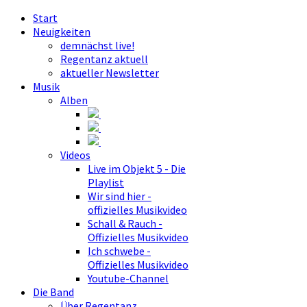
Start
Neuigkeiten
demnächst live!
Regentanz aktuell
aktueller Newsletter
Musik
Alben
Videos
Live im Objekt 5 - Die
Playlist
Wir sind hier -
offizielles Musikvideo
Schall & Rauch -
Offizielles Musikvideo
Ich schwebe -
Offizielles Musikvideo
Youtube-Channel
Die Band
Über Regentanz