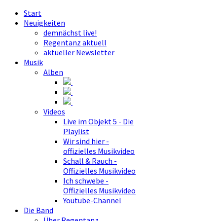
Start
Neuigkeiten
demnächst live!
Regentanz aktuell
aktueller Newsletter
Musik
Alben
Videos
Live im Objekt 5 - Die
Playlist
Wir sind hier -
offizielles Musikvideo
Schall & Rauch -
Offizielles Musikvideo
Ich schwebe -
Offizielles Musikvideo
Youtube-Channel
Die Band
Über Regentanz