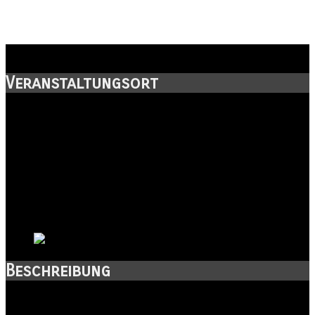
Markt, Halle
Veranstaltungsort
Straße:
Marktplatz
Postleitzahl:
06108
Stadt:
Halle
Kanton:
Sachsen-Anhalt
Land:
Beschreibung