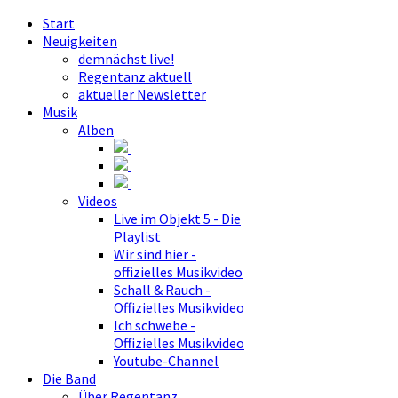
Start
Neuigkeiten
demnächst live!
Regentanz aktuell
aktueller Newsletter
Musik
Alben
Videos
Live im Objekt 5 - Die
Playlist
Wir sind hier -
offizielles Musikvideo
Schall & Rauch -
Offizielles Musikvideo
Ich schwebe -
Offizielles Musikvideo
Youtube-Channel
Die Band
Über Regentanz