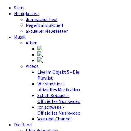
Start
Neuigkeiten
demnächst live!
Regentanz aktuell
aktueller Newsletter
Musik
Alben
Videos
Live im Objekt 5 - Die
Playlist
Wir sind hier -
offizielles Musikvideo
Schall & Rauch -
Offizielles Musikvideo
Ich schwebe -
Offizielles Musikvideo
Youtube-Channel
Die Band
Über Regentanz