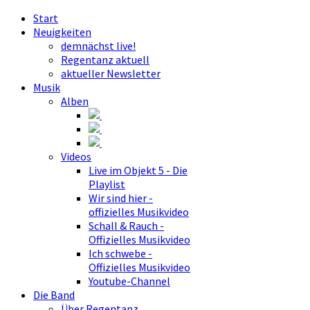
Start
Neuigkeiten
demnächst live!
Regentanz aktuell
aktueller Newsletter
Musik
Alben
Videos
Live im Objekt 5 - Die
Playlist
Wir sind hier -
offizielles Musikvideo
Schall & Rauch -
Offizielles Musikvideo
Ich schwebe -
Offizielles Musikvideo
Youtube-Channel
Die Band
Über Regentanz