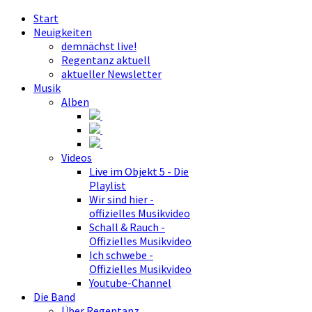
Start
Neuigkeiten
demnächst live!
Regentanz aktuell
aktueller Newsletter
Musik
Alben
Videos
Live im Objekt 5 - Die
Playlist
Wir sind hier -
offizielles Musikvideo
Schall & Rauch -
Offizielles Musikvideo
Ich schwebe -
Offizielles Musikvideo
Youtube-Channel
Die Band
Über Regentanz