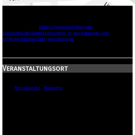
Wir spielen auf der Bühne am Nicolaiplatz.
Mehr Infos unter:
https://www.wernigerode-
tourismus.de/veranstaltungen-in-wernigerode-und-
schierke/rathausfest-wernigerode
Veranstaltungsort
Standort:
Nicolaiplatz
-
Webseite
Straße:
Nicolaiplatz
Postleitzahl:
38855
Stadt:
Wernigerode
Kanton: