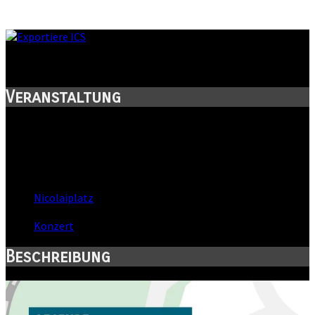
Rathausfest Wernigerode
Veranstaltung
Titel:
Rathausfest Wernigerode
Wann:
Sa, 20. Juni 2026
,
18:00 Uhr
-
19:30 Uhr
Wo:
Nicolaiplatz
- Wernigerode, Sachsen-Anhalt
Kategorie:
Konzert
Beschreibung