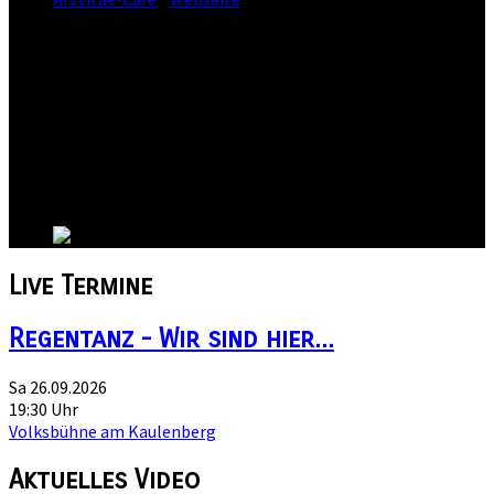
Straße:
Straße der Jugend 30
Postleitzahl:
08228
Stadt:
Rodewisch
Kanton:
Sachsen
Land:
Live
Termine
Regentanz - Wir sind hier...
Sa 26.09.2026
19:30 Uhr
Volksbühne am Kaulenberg
Aktuelles
Video