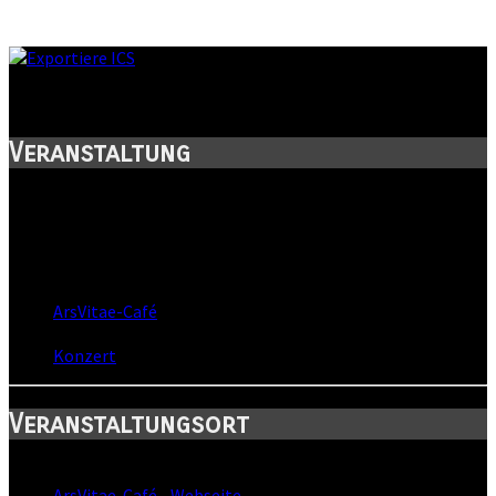
Hier+Jetzt - Clubtour
Veranstaltung
Titel:
Hier+Jetzt - Clubtour
Wann:
Sa, 28. Oktober 2017
,
20:00 Uhr
Wo:
ArsVitae-Café
- Rodewisch, Sachsen
Kategorie:
Konzert
Veranstaltungsort
Standort:
ArsVitae-Café
-
Webseite