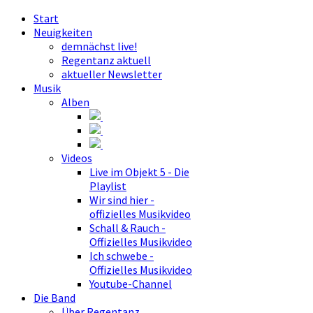
Start
Neuigkeiten
demnächst live!
Regentanz aktuell
aktueller Newsletter
Musik
Alben
Videos
Live im Objekt 5 - Die
Playlist
Wir sind hier -
offizielles Musikvideo
Schall & Rauch -
Offizielles Musikvideo
Ich schwebe -
Offizielles Musikvideo
Youtube-Channel
Die Band
Über Regentanz