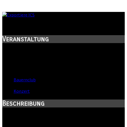
Panik! - Clubtour
Veranstaltung
Titel:
Panik! - Clubtour
Wann:
Fr, 20. Mai 2016
,
21:00 Uhr
Wo:
Bauernclub
- Halle, Sachsen-Anhalt
Kategorie:
Konzert
Beschreibung
Nach einem erfolgreichen Panik!-Club-Touren-