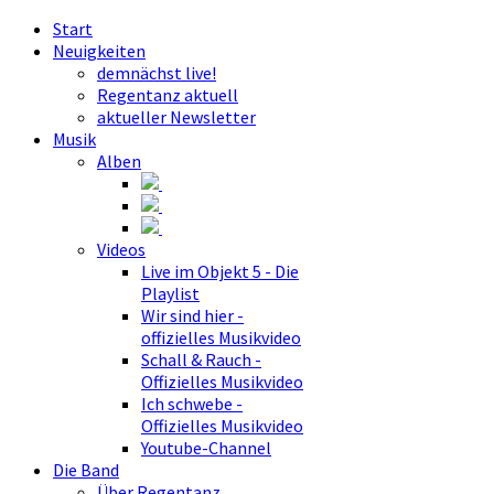
Start
Neuigkeiten
demnächst live!
Regentanz aktuell
aktueller Newsletter
Musik
Alben
Videos
Live im Objekt 5 - Die
Playlist
Wir sind hier -
offizielles Musikvideo
Schall & Rauch -
Offizielles Musikvideo
Ich schwebe -
Offizielles Musikvideo
Youtube-Channel
Die Band
Über Regentanz