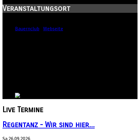
Veranstaltungsort
Standort:
Bauernclub
-
Webseite
Straße:
Kaulenberg 5
Postleitzahl:
06108
Stadt:
Halle
Kanton:
Sachsen-Anhalt
Land:
Live
Termine
Regentanz - Wir sind hier...
Sa 26.09.2026