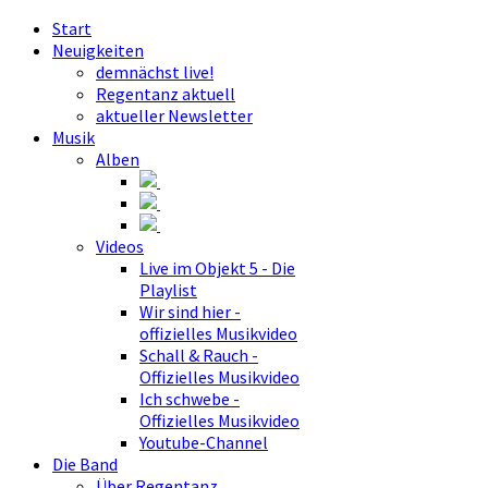
Start
Neuigkeiten
demnächst live!
Regentanz aktuell
aktueller Newsletter
Musik
Alben
Videos
Live im Objekt 5 - Die
Playlist
Wir sind hier -
offizielles Musikvideo
Schall & Rauch -
Offizielles Musikvideo
Ich schwebe -
Offizielles Musikvideo
Youtube-Channel
Die Band
Über Regentanz