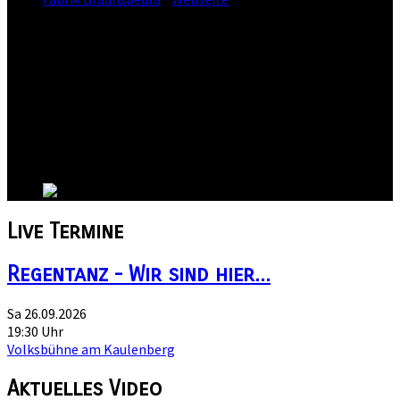
Straße:
Pfännerhöhe 5a
Postleitzahl:
06242
Stadt:
Braunsbedra
Kanton:
Sachsen-Anhalt
Land:
Live
Termine
Regentanz - Wir sind hier...
Sa 26.09.2026
19:30 Uhr
Volksbühne am Kaulenberg
Aktuelles
Video