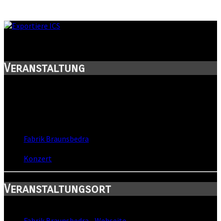
Regentanz in der Fabrik Braunsbedra
Veranstaltung
Titel:
Regentanz in der Fabrik Braunsbedra
Wann:
Sa, 21. April 2012
,
20:30 Uhr
Wo:
Fabrik Braunsbedra
- Braunsbedra, Sachsen-Anhalt
Kategorie:
Konzert
Veranstaltungsort
Standort:
Fabrik Braunsbedra
-
Webseite