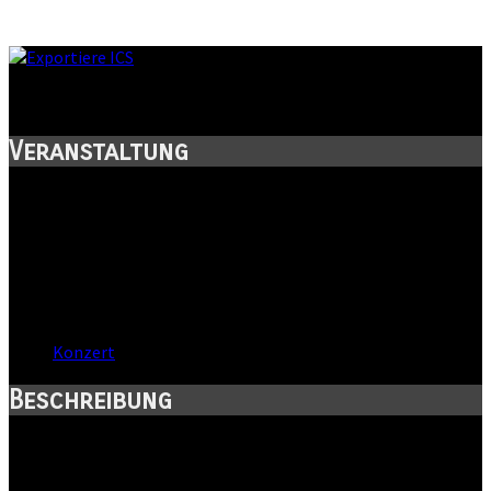
Sachsen-Anhalt-Tag 2014
Veranstaltung
Titel:
Sachsen-Anhalt-Tag 2014
Wann:
Sa, 19. Juli 2014
,
19:15 Uhr
Wo:
Wernigerode,
Kategorie:
Konzert
Beschreibung