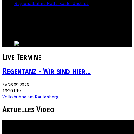
Regionalbühne Halle-Saale-Unstrut
Straße:
Schöne Ecke
Stadt:
Wernigerode
Land:
Live
Termine
Regentanz - Wir sind hier...
Sa 26.09.2026
19:30 Uhr
Volksbühne am Kaulenberg
Aktuelles
Video