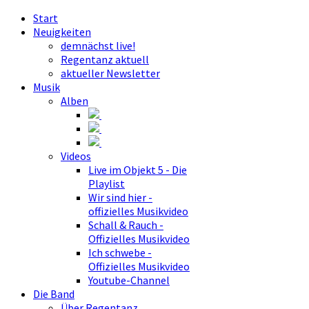
Start
Neuigkeiten
demnächst live!
Regentanz aktuell
aktueller Newsletter
Musik
Alben
Videos
Live im Objekt 5 - Die
Playlist
Wir sind hier -
offizielles Musikvideo
Schall & Rauch -
Offizielles Musikvideo
Ich schwebe -
Offizielles Musikvideo
Youtube-Channel
Die Band
Über Regentanz