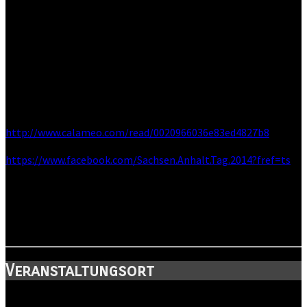
Regentanz ist mit dabei bei Sachsen-Anhalt-Tag 2014!
Auch hier in Wernigerode erlebt ihr mit regentanz krachige
zum Tanzen animierende Rocknummern sowie Songs mit
Liebe zu bildhaften und emotionalen Texten, die zum
Nachdenken und Innehalten anregen.
Hier findet ihr das komplette Programmheft mit allen Details:
http://www.calameo.com/
read/0020966036e83ed4827b8
https://www.facebook.com/
Sachsen.Anhalt.Tag.2014?fre
f=ts
Wir freuen uns auf euch!
Eure Regentänzer :o)
Veranstaltungsort
Standort: