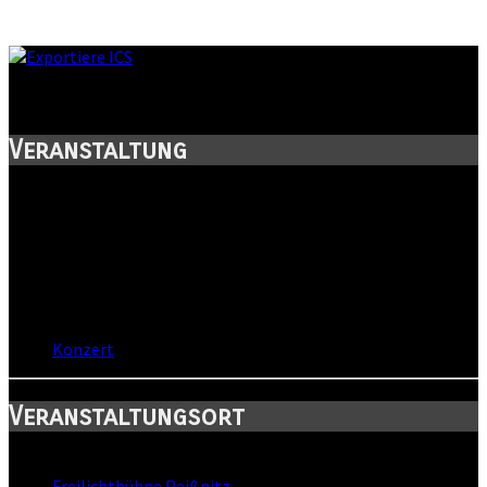
Laternenfest 2014
Veranstaltung
Titel:
Laternenfest 2014
Wann:
Sa, 30. August 2014
,
15:00 Uhr
Wo:
Halle, Sachsen-Anhalt
Kategorie:
Konzert
Veranstaltungsort
Standort:
Freilichtbühne Peißnitz