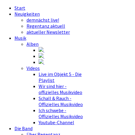
Start
Neuigkeiten
demnächst live!
Regentanz aktuell
aktueller Newsletter
Musik
Alben
Videos
Live im Objekt 5 - Die
Playlist
Wir sind hier -
offizielles Musikvideo
Schall & Rauch -
Offizielles Musikvideo
Ich schwebe -
Offizielles Musikvideo
Youtube-Channel
Die Band
Über Regentanz