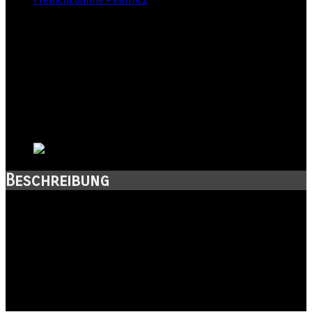
Straße:
Peißnitzinsel
Postleitzahl:
06108
Stadt:
Halle
Kanton:
Sachsen-Anhalt
Land:
Beschreibung
Die Freilichtbühne Peißnitz steht von Mai bis September für
Konzertveranstaltungen, Volksfeste, Vereinsfeste und
ähnliches zur Verfügung.
Speziell zum traditionellen Laternenfest gibt es auf der
grünen Insel interessante Konzerte zu erleben.